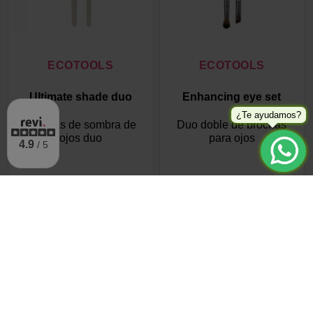
ECOTOOLS
ECOTOOLS
Ultimate shade duo
Enhancing eye set
¿Te ayudamos?
Brochas de sombra de
Duo doble de brochas
ojos duo
para ojos
4.9
/ 5
6,99 €
9,99 €
Añadir al carrito
Añadir al carrito