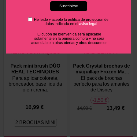
He leído y acepto la política de protección de
datos indicada en el
aviso legal
.
El cupón de bienvenida será aplicable
solamente en la primera compra y no será
acumulable a otras ofertas y otros descuentos
REAL TECHNIQUES
MAD BEAUTY
Pack mini brush DÚO
Pack Crystal brochas de
REAL TECHINQUES
maquillaje Frozen Mad
Beauty
Para aplicar colorete,
El pack de brochas
bronceador, base liquida
perfecto para los amantes
o en crema.
de Disney
-1,50 €
16,99 €
13,49 €
14,99 €
2 BROCHAS MINI