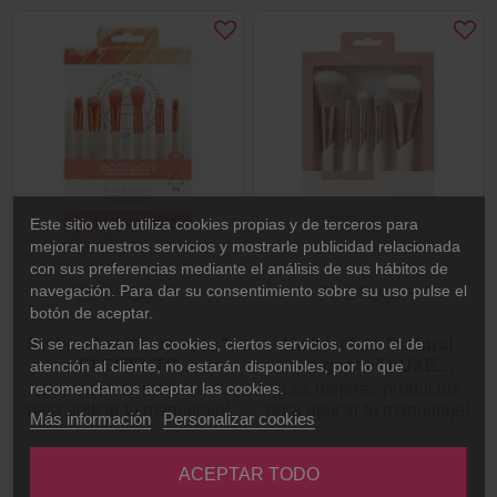
Este sitio web utiliza cookies propias y de terceros para
mejorar nuestros servicios y mostrarle publicidad relacionada
con sus preferencias mediante el análisis de sus hábitos de
navegación. Para dar su consentimiento sobre su uso pulse el
ECOTOOLS
ECOTOOLS
botón de aceptar.
Si se rechazan las cookies, ciertos servicios, como el de
Kit brochas “fiery eyes”
Kit brochas “natural
ELEMENTS
elegance” LUXE
atención al cliente, no estarán disponibles, por lo que
COLLECTION de
COLLECTION de
recomendamos aceptar las cookies.
¡Los mejores productos
¡Los mejores productos
EcoTools
EcoTools
para aplicar tu maquillaje!
para aplicar tu maquillaje!
Más información
Personalizar cookies
ACEPTAR TODO
16,99 €
21,99 €