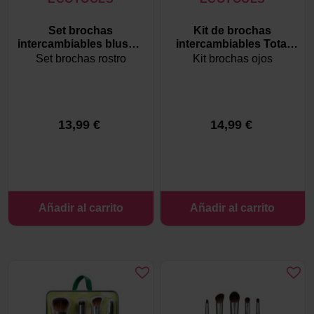
Set brochas
Kit de brochas
intercambiables blush +
intercambiables Total
glow de Ecotools
Renewal Eye
Set brochas rostro
Kit brochas ojos
13,99 €
14,99 €
Añadir al carrito
Añadir al carrito