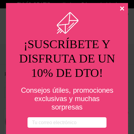
ENVÍO GRATIS a partir de 30€ (excepto islas)
×
0
¡SUSCRÍBETE Y
Estás en:
Inicio
>
Maquillaje
>
Brochas
>
Packs
DISFRUTA DE UN
10% DE DTO!
PACKS
Consejos útiles, promociones
Filtrar
Seleccionar
exclusivas y muchas
sorpresas
Oferta